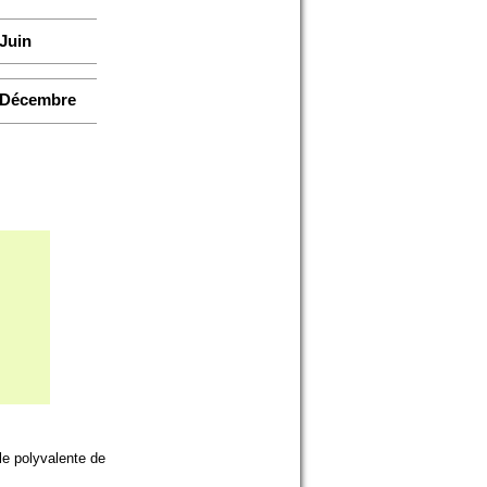
Juin
Décembre
 04.68.24.70.37
tisans de
le polyvalente de