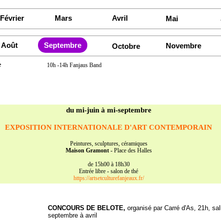
Février
Mars
Avril
Mai
Août
Septembre
Novembre
Octobre
e
10h -14h Fanjaus Band
u'au 5 septembre)
position d'Arts contemporain
mont
du mi-juin à mi-septembre
u'au 5 septembre)
position "L'Aude s'affiche"
5h00 - 18h30
mbre
Vide grenier
aux abords de l'EPHAD par les Boulégaïres. inscriptions au
EXPOSITION INTERNATIONALE D'
ART CONTEMPORAIN
mont
Peintures, sculptures, céramiques
Maison Gramont -
Place des Halles
Brocante Vide Grenier
organisé par l'Association des Commerçants et Ar
mbre
de 15h00 à 18h30
Fanjeaux. Tarif 2€ le mètre Réservation au 06.88.73.14.61
Entrée libre - salon de thé
https://artsetculturefanjeaux.fr/
Repas de clôture ouvert à tous à 19h - 20 €/personne
réservation à l'épicerie au 04.68.76.48.54
avant le 27 septembre
CONCOURS DE BELOTE,
organisé par Carré d'As, 21h, sal
septembre à avril