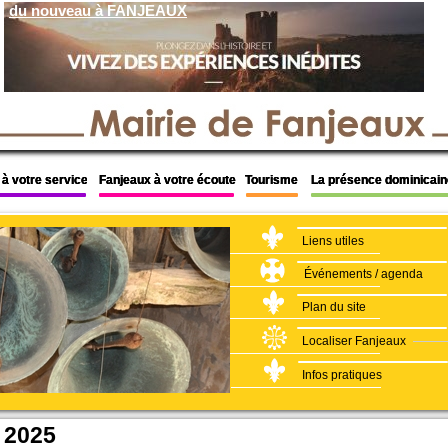
du nouveau à FANJEAUX
A FANJEAUX
à votre service
à votre service
à votre service
Fanjeaux à votre écoute
Fanjeaux à votre écoute
Fanjeaux à votre écoute
Tourisme
Tourisme
Tourisme
La présence dominicain
La présence dominicain
La présence dominicain
Liens utiles
Événements / agenda
Plan du site
Localiser Fanjeaux
Infos pratiques
 2025