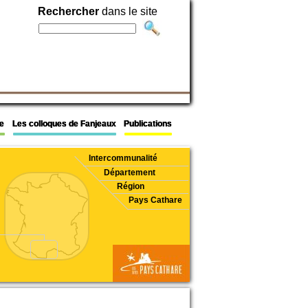
Rechercher
Rechercher
Rechercher
dans le site
dans le site
dans le site
e
e
e
Les colloques de Fanjeaux
Les colloques de Fanjeaux
Les colloques de Fanjeaux
Publications
Publications
Publications
Intercommunalité
Département
Région
Pays Cathare