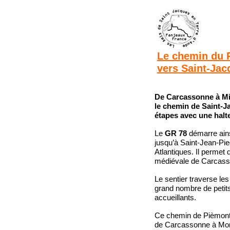
Le chemin du 
vers Saint-Ja
De Carcassonne à Mir
le chemin de Saint-
étapes avec une halte
Le
GR 78
démarre ains
jusqu’à Saint-Jean-Pi
Atlantiques. Il permet 
médiévale de Carcass
Le sentier traverse le
grand nombre de petits
accueillants.
Ce chemin de Pièmont 
de Carcassonne à Mont