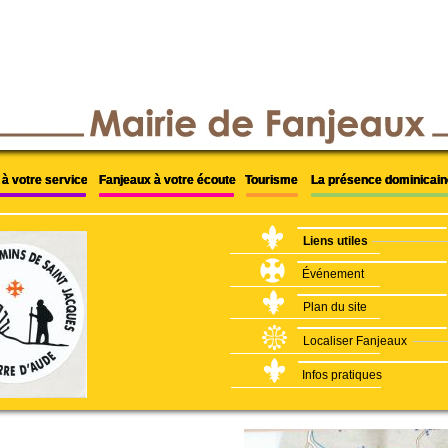
à votre service
à votre service
à votre service
Fanjeaux à votre écoute
Fanjeaux à votre écoute
Fanjeaux à votre écoute
Tourisme
Tourisme
Tourisme
La présence dominicain
La présence dominicain
La présence dominicain
Liens utiles
Événement
Plan du site
Localiser Fanjeaux
Infos pratiques