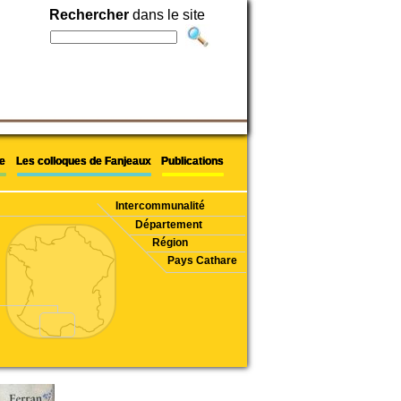
Rechercher
Rechercher
Rechercher
dans le site
dans le site
dans le site
e
e
e
Les colloques de Fanjeaux
Les colloques de Fanjeaux
Les colloques de Fanjeaux
Publications
Publications
Publications
Intercommunalité
Département
Région
Pays Cathare